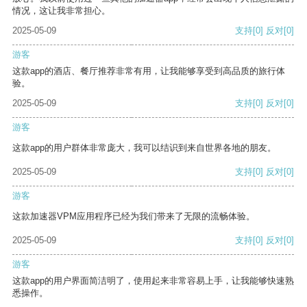
情况，这让我非常担心。
2025-05-09
支持
[0]
反对
[0]
游客
这款app的酒店、餐厅推荐非常有用，让我能够享受到高品质的旅行体
验。
2025-05-09
支持
[0]
反对
[0]
游客
这款app的用户群体非常庞大，我可以结识到来自世界各地的朋友。
2025-05-09
支持
[0]
反对
[0]
游客
这款加速器VPM应用程序已经为我们带来了无限的流畅体验。
2025-05-09
支持
[0]
反对
[0]
游客
这款app的用户界面简洁明了，使用起来非常容易上手，让我能够快速熟
悉操作。