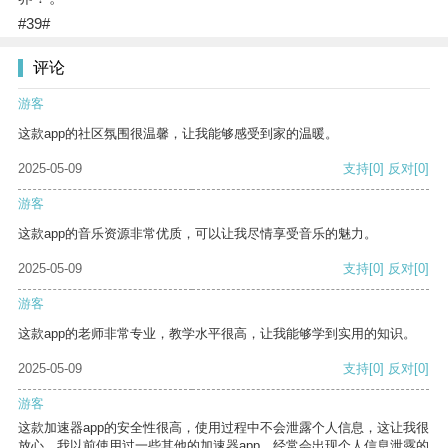
#39#
评论
游客
这款app的社区氛围很温馨，让我能够感受到家的温暖。
2025-05-09
支持
[0]
反对
[0]
游客
这款app的音乐资源非常优质，可以让我尽情享受音乐的魅力。
2025-05-09
支持
[0]
反对
[0]
游客
这款app的老师非常专业，教学水平很高，让我能够学到实用的知识。
2025-05-09
支持
[0]
反对
[0]
游客
这款加速器app的安全性很高，使用过程中不会泄露个人信息，这让我很
放心。我以前使用过一些其他的加速器app，经常会出现个人信息泄露的