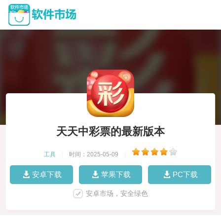
天天中彩票的最新版本
工具
|
时间：2025-05-09
|
安卓下载
苹果下载
PC下载
安卓市场，安全绿色