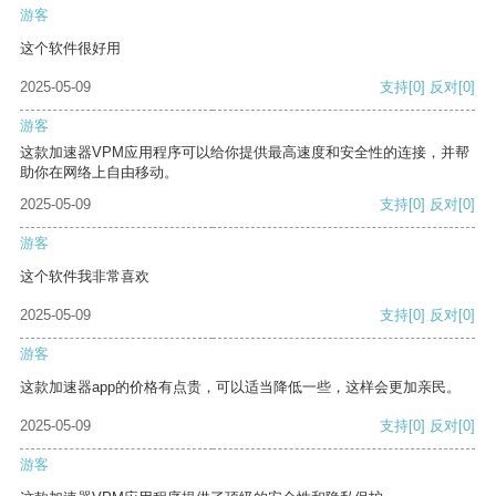
游客
这个软件很好用
2025-05-09
支持
[0]
反对
[0]
游客
这款加速器VPM应用程序可以给你提供最高速度和安全性的连接，并帮
助你在网络上自由移动。
2025-05-09
支持
[0]
反对
[0]
游客
这个软件我非常喜欢
2025-05-09
支持
[0]
反对
[0]
游客
这款加速器app的价格有点贵，可以适当降低一些，这样会更加亲民。
2025-05-09
支持
[0]
反对
[0]
游客