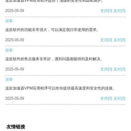
这款加速器VPM应用程序提供了顶级的安全性和隐私保护。
2025-05-09
支持
[0]
反对
[0]
游客
这款软件的功能非常强大，可以满足我日常使用的需求。
2025-05-09
支持
[0]
反对
[0]
游客
这款软件的售后服务非常好，遇到问题都能得到及时解决。
2025-05-09
支持
[0]
反对
[0]
游客
这款加速器VPM应用程序可以给你提供最高速度和安全性的连接。
2025-05-09
支持
[0]
反对
[0]
友情链接