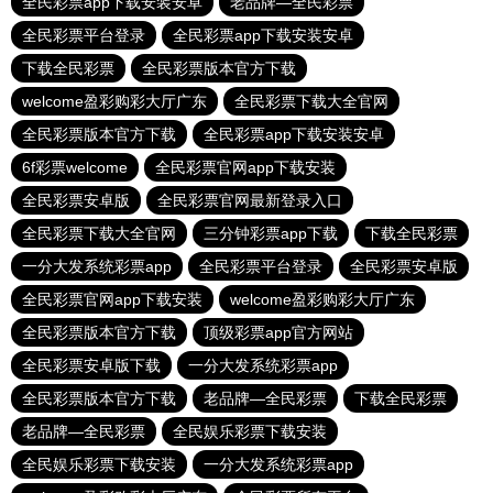
全民彩票app下载安装安卓
老品牌—全民彩票
全民彩票平台登录
全民彩票app下载安装安卓
下载全民彩票
全民彩票版本官方下载
welcome盈彩购彩大厅广东
全民彩票下载大全官网
全民彩票版本官方下载
全民彩票app下载安装安卓
6f彩票welcome
全民彩票官网app下载安装
全民彩票安卓版
全民彩票官网最新登录入口
全民彩票下载大全官网
三分钟彩票app下载
下载全民彩票
一分大发系统彩票app
全民彩票平台登录
全民彩票安卓版
全民彩票官网app下载安装
welcome盈彩购彩大厅广东
全民彩票版本官方下载
顶级彩票app官方网站
全民彩票安卓版下载
一分大发系统彩票app
全民彩票版本官方下载
老品牌—全民彩票
下载全民彩票
老品牌—全民彩票
全民娱乐彩票下载安装
全民娱乐彩票下载安装
一分大发系统彩票app