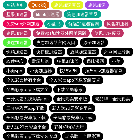
网站地图
QuickQ
旋风加速度器
旋风加速
坚果加速器
tiktok加速器
狗急加速器官网
免费vqn外网加速
小蓝鸟
优途加速器官网
风驰加速器
旋风加速器
免费vps加速器外网苹果版
旋风加速度器
快连加速器
快连加速器官网入口
原子加速器
快鸭加速器
快柠檬加速器
旋风加速度器
外网网址导航
软件中心
雷霆加速
狂飙加速器
哔咔漫画
小美
小美vpn
小美加速器
快鸭VPN
海外npv加速器官网
全民彩票所有平台
全民彩票app下载安装安卓
全民彩票app下载大全
下载全民彩票
一分大发系统彩票app
全民彩票安卓版
老品牌—全民彩票
三分钟彩票app下载
新人送29元彩金平台
全民彩票安卓版下载
全民彩票安卓版下载
新人送29元彩金平台
彩神Vl购彩大厅
全民彩票app下载安装安卓
老品牌—全民彩票