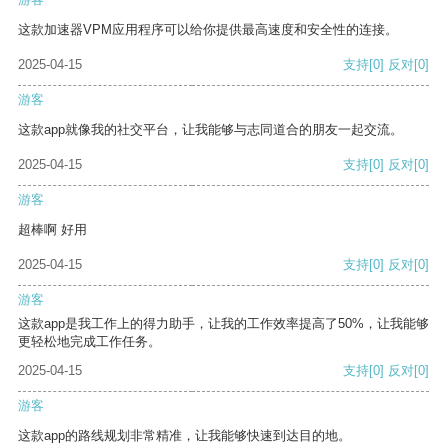
这款加速器VPM应用程序可以给你提供最高速度和安全性的连接。
2025-04-15
支持
[0]
反对
[0]
游客
这款app就像我的社交平台，让我能够与志同道合的朋友一起交流。
2025-04-15
支持
[0]
反对
[0]
游客
超棒啊 好用
2025-04-15
支持
[0]
反对
[0]
游客
这款app是我工作上的得力助手，让我的工作效率提高了50%，让我能够
更轻松地完成工作任务。
2025-04-15
支持
[0]
反对
[0]
游客
这款app的路线规划非常精准，让我能够快速到达目的地。