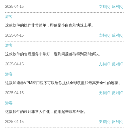
2025-04-15
支持
[0]
反对
[0]
游客
这款软件的操作非常简单，即使是小白也能快速上手。
2025-04-15
支持
[0]
反对
[0]
游客
这款软件的售后服务非常好，遇到问题都能得到及时解决。
2025-04-15
支持
[0]
反对
[0]
游客
这款加速器VPM应用程序可以给你提供全球覆盖和最高安全性的连接。
2025-04-15
支持
[0]
反对
[0]
游客
这款软件的设计非常人性化，使用起来非常舒服。
2025-04-15
支持
[0]
反对
[0]