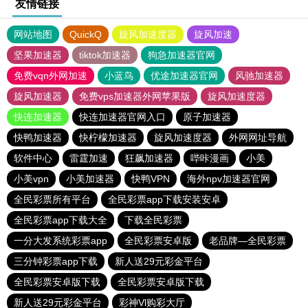
友情链接
网站地图
QuickQ
旋风加速度器
旋风加速
坚果加速器
tiktok加速器
狗急加速器官网
免费vqn外网加速
小蓝鸟
优途加速器官网
风驰加速器
旋风加速器
免费vps加速器外网苹果版
旋风加速度器
快连加速器
快连加速器官网入口
原子加速器
快鸭加速器
快柠檬加速器
旋风加速度器
外网网址导航
软件中心
雷霆加速
狂飙加速器
哔咔漫画
小美
小美vpn
小美加速器
快鸭VPN
海外npv加速器官网
全民彩票所有平台
全民彩票app下载安装安卓
全民彩票app下载大全
下载全民彩票
一分大发系统彩票app
全民彩票安卓版
老品牌—全民彩票
三分钟彩票app下载
新人送29元彩金平台
全民彩票安卓版下载
全民彩票安卓版下载
新人送29元彩金平台
彩神Vl购彩大厅