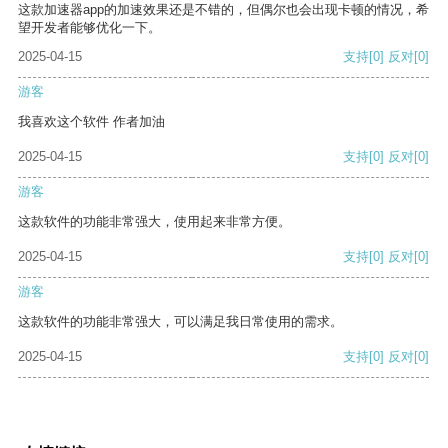
这款加速器app的加速效果还是不错的，但偶尔也会出现卡顿的情况，希
望开发者能够优化一下。
2025-04-15
支持
[0]
反对
[0]
游客
我喜欢这个软件 作者加油
2025-04-15
支持
[0]
反对
[0]
游客
这款软件的功能非常强大，使用起来非常方便。
2025-04-15
支持
[0]
反对
[0]
游客
这款软件的功能非常强大，可以满足我日常使用的需求。
2025-04-15
支持
[0]
反对
[0]