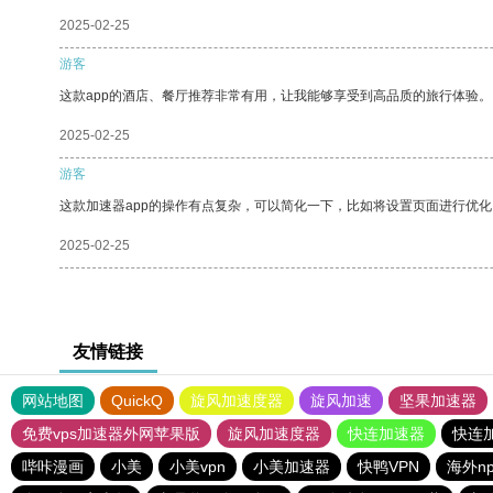
2025-02-25
游客
这款app的酒店、餐厅推荐非常有用，让我能够享受到高品质的旅行体验。
2025-02-25
游客
这款加速器app的操作有点复杂，可以简化一下，比如将设置页面进行优化
2025-02-25
友情链接
网站地图
QuickQ
旋风加速度器
旋风加速
坚果加速器
免费vps加速器外网苹果版
旋风加速度器
快连加速器
快连
哔咔漫画
小美
小美vpn
小美加速器
快鸭VPN
海外n