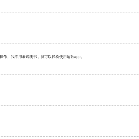
操作。我不用看说明书，就可以轻松使用这款app。