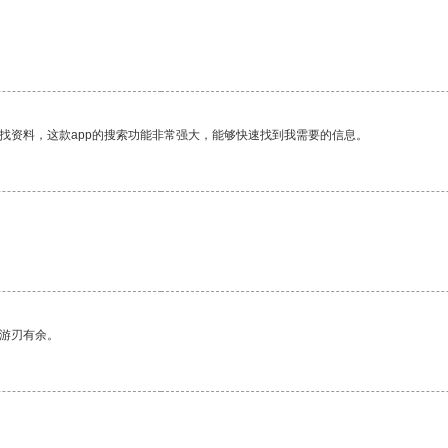
找资料，这款app的搜索功能非常强大，能够快速找到我需要的信息。
中游刃有余。