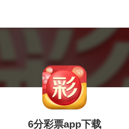
6分彩票app下载