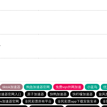
。
tiktok加速器
狗急加速器官网
免费vqn外网加速
小蓝鸟
优
加速器官网入口
原子加速器
快鸭加速器
快柠檬加速器
旋风
pv加速器官网
全民彩票所有平台
全民彩票app下载安装安卓
全