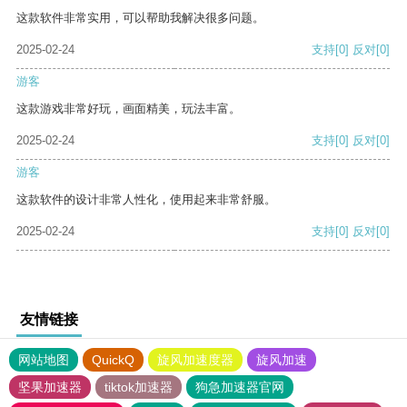
这款软件非常实用，可以帮助我解决很多问题。
2025-02-24
支持
[0]
反对
[0]
游客
这款游戏非常好玩，画面精美，玩法丰富。
2025-02-24
支持
[0]
反对
[0]
游客
这款软件的设计非常人性化，使用起来非常舒服。
2025-02-24
支持
[0]
反对
[0]
友情链接
网站地图
QuickQ
旋风加速度器
旋风加速
坚果加速器
tiktok加速器
狗急加速器官网