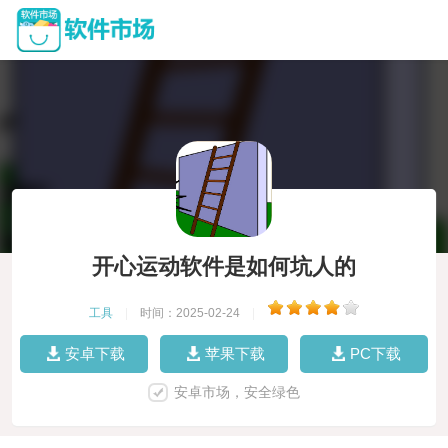
开心运动软件是如何坑人的
工具
|
时间：2025-02-24
|
安卓下载
苹果下载
PC下载
安卓市场，安全绿色