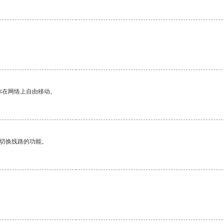
你在网络上自由移动。
动切换线路的功能。
。