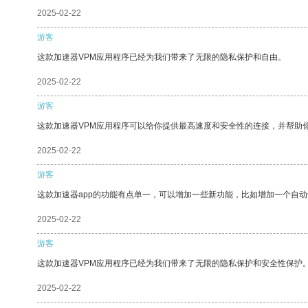
2025-02-22
游客
这款加速器VPM应用程序已经为我们带来了无限的隐私保护和自由。
2025-02-22
游客
这款加速器VPM应用程序可以给你提供最高速度和安全性的连接，并帮助
2025-02-22
游客
这款加速器app的功能有点单一，可以增加一些新功能，比如增加一个自
2025-02-22
游客
这款加速器VPM应用程序已经为我们带来了无限的隐私保护和安全性保护
2025-02-22