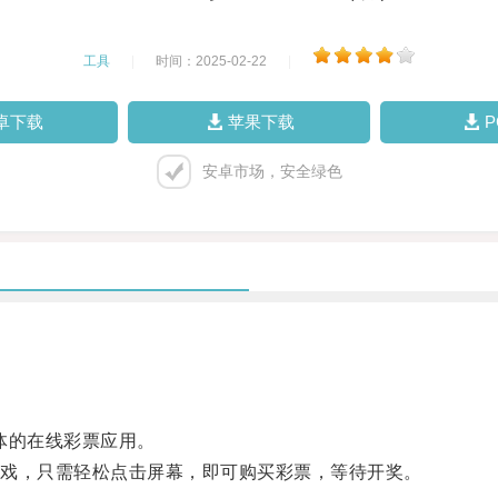
工具
|
时间：2025-02-22
|
卓下载
苹果下载
安卓市场，安全绿色
体的在线彩票应用。
戏，只需轻松点击屏幕，即可购买彩票，等待开奖。