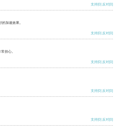
支持
[0]
反对
[0]
好的加速效果。
支持
[0]
反对
[0]
非常担心。
支持
[0]
反对
[0]
支持
[0]
反对
[0]
支持
[0]
反对
[0]