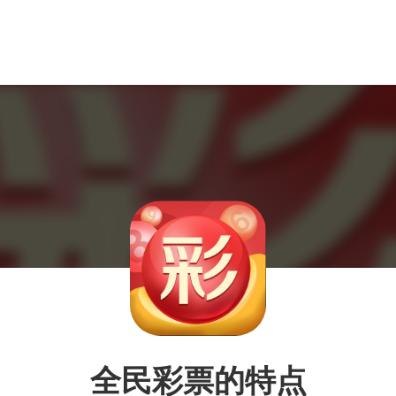
全民彩票的特点