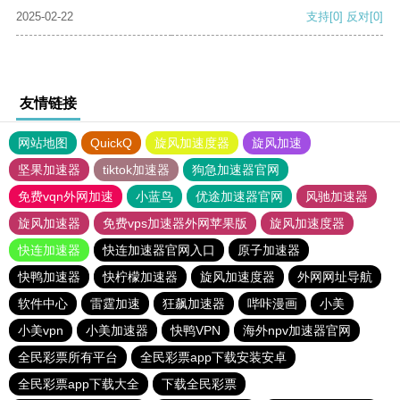
2025-02-22
支持
[0]
反对
[0]
友情链接
网站地图
QuickQ
旋风加速度器
旋风加速
坚果加速器
tiktok加速器
狗急加速器官网
免费vqn外网加速
小蓝鸟
优途加速器官网
风驰加速器
旋风加速器
免费vps加速器外网苹果版
旋风加速度器
快连加速器
快连加速器官网入口
原子加速器
快鸭加速器
快柠檬加速器
旋风加速度器
外网网址导航
软件中心
雷霆加速
狂飙加速器
哔咔漫画
小美
小美vpn
小美加速器
快鸭VPN
海外npv加速器官网
全民彩票所有平台
全民彩票app下载安装安卓
全民彩票app下载大全
下载全民彩票