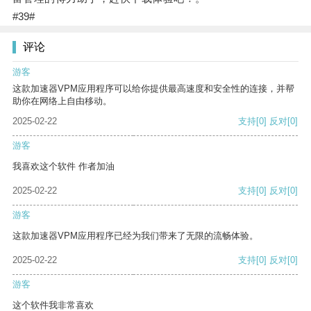
#39#
评论
游客
这款加速器VPM应用程序可以给你提供最高速度和安全性的连接，并帮
助你在网络上自由移动。
2025-02-22
支持
[0]
反对
[0]
游客
我喜欢这个软件 作者加油
2025-02-22
支持
[0]
反对
[0]
游客
这款加速器VPM应用程序已经为我们带来了无限的流畅体验。
2025-02-22
支持
[0]
反对
[0]
游客
这个软件我非常喜欢