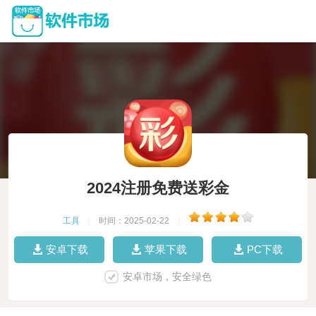
2024注册免费送彩金
工具
|
时间：2025-02-22
|
安卓下载
苹果下载
PC下载
安卓市场，安全绿色