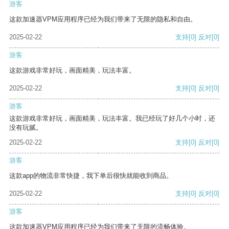
游客
这款加速器VPM应用程序已经为我们带来了无限的隐私和自由。
2025-02-22
支持
[0]
反对
[0]
游客
这款游戏非常好玩，画面精美，玩法丰富。
2025-02-22
支持
[0]
反对
[0]
游客
这款游戏非常好玩，画面精美，玩法丰富。我已经玩了好几个小时，还
没有玩腻。
2025-02-22
支持
[0]
反对
[0]
游客
这款app的物流非常快捷，我下单后很快就能收到商品。
2025-02-22
支持
[0]
反对
[0]
游客
这款加速器VPM应用程序已经为我们带来了无限的流畅体验。