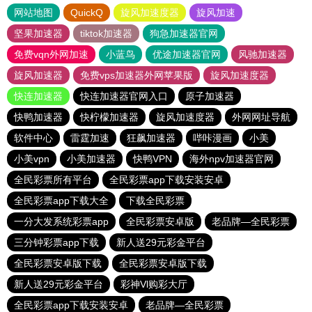
网站地图
QuickQ
旋风加速度器
旋风加速
坚果加速器
tiktok加速器
狗急加速器官网
免费vqn外网加速
小蓝鸟
优途加速器官网
风驰加速器
旋风加速器
免费vps加速器外网苹果版
旋风加速度器
快连加速器
快连加速器官网入口
原子加速器
快鸭加速器
快柠檬加速器
旋风加速度器
外网网址导航
软件中心
雷霆加速
狂飙加速器
哔咔漫画
小美
小美vpn
小美加速器
快鸭VPN
海外npv加速器官网
全民彩票所有平台
全民彩票app下载安装安卓
全民彩票app下载大全
下载全民彩票
一分大发系统彩票app
全民彩票安卓版
老品牌—全民彩票
三分钟彩票app下载
新人送29元彩金平台
全民彩票安卓版下载
全民彩票安卓版下载
新人送29元彩金平台
彩神Vl购彩大厅
全民彩票app下载安装安卓
老品牌—全民彩票