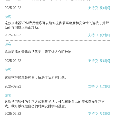
2025-02-22
支持
[0]
反对
[0]
游客
这款加速器VPM应用程序可以给你提供最高速度和安全性的连接，并帮
助你在网络上自由移动。
2025-02-22
支持
[0]
反对
[0]
游客
这款游戏的音乐非常优美，听了让人心旷神怡。
2025-02-22
支持
[0]
反对
[0]
游客
这款软件简直是神器，解决了我所有问题。
2025-02-22
支持
[0]
反对
[0]
游客
这款学习软件的学习方式非常灵活，可以根据自己的需求选择学习方
式。我可以根据自己的时间安排学习进度。
2025-02-22
支持
[0]
反对
[0]