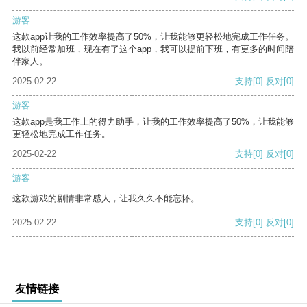
游客
这款app让我的工作效率提高了50%，让我能够更轻松地完成工作任务。
我以前经常加班，现在有了这个app，我可以提前下班，有更多的时间陪
伴家人。
2025-02-22
支持
[0]
反对
[0]
游客
这款app是我工作上的得力助手，让我的工作效率提高了50%，让我能够
更轻松地完成工作任务。
2025-02-22
支持
[0]
反对
[0]
游客
这款游戏的剧情非常感人，让我久久不能忘怀。
2025-02-22
支持
[0]
反对
[0]
友情链接