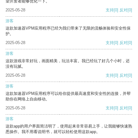
望开发者能够优化一下。
2025-05-28
支持
[0]
反对
[0]
游客
这款加速器VPM应用程序已经为我们带来了无限的流畅体验和安全性保
护。
2025-05-28
支持
[0]
反对
[0]
游客
这款游戏非常好玩，画面精美，玩法丰富。我已经玩了好几个小时，还
没有玩腻。
2025-05-28
支持
[0]
反对
[0]
游客
这款加速器VPM应用程序可以给你提供最高速度和安全性的连接，并帮
助你在网络上自由移动。
2025-05-28
支持
[0]
反对
[0]
游客
这款app的用户界面简洁明了，使用起来非常容易上手，让我能够快速熟
悉操作。我不用看说明书，就可以轻松使用这款app。