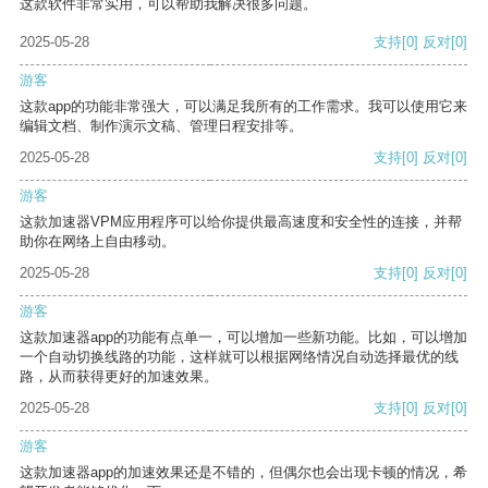
这款软件非常实用，可以帮助我解决很多问题。
2025-05-28
支持
[0]
反对
[0]
游客
这款app的功能非常强大，可以满足我所有的工作需求。我可以使用它来
编辑文档、制作演示文稿、管理日程安排等。
2025-05-28
支持
[0]
反对
[0]
游客
这款加速器VPM应用程序可以给你提供最高速度和安全性的连接，并帮
助你在网络上自由移动。
2025-05-28
支持
[0]
反对
[0]
游客
这款加速器app的功能有点单一，可以增加一些新功能。比如，可以增加
一个自动切换线路的功能，这样就可以根据网络情况自动选择最优的线
路，从而获得更好的加速效果。
2025-05-28
支持
[0]
反对
[0]
游客
这款加速器app的加速效果还是不错的，但偶尔也会出现卡顿的情况，希