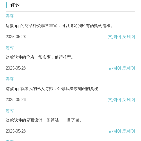
评论
游客
这款app的商品种类非常丰富，可以满足我所有的购物需求。
2025-05-28
支持
[0]
反对
[0]
游客
这款软件的价格非常实惠，值得推荐。
2025-05-28
支持
[0]
反对
[0]
游客
这款app就像我的私人导师，带领我探索知识的奥秘。
2025-05-28
支持
[0]
反对
[0]
游客
这款软件的界面设计非常简洁，一目了然。
2025-05-28
支持
[0]
反对
[0]