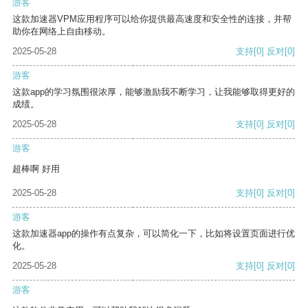
游客
这款加速器VPM应用程序可以给你提供最高速度和安全性的连接，并帮
助你在网络上自由移动。
2025-05-28
支持
[0]
反对
[0]
游客
这款app的学习氛围很浓厚，能够激励我不断学习，让我能够取得更好的
成绩。
2025-05-28
支持
[0]
反对
[0]
游客
超棒啊 好用
2025-05-28
支持
[0]
反对
[0]
游客
这款加速器app的操作有点复杂，可以简化一下，比如将设置页面进行优
化。
2025-05-28
支持
[0]
反对
[0]
游客