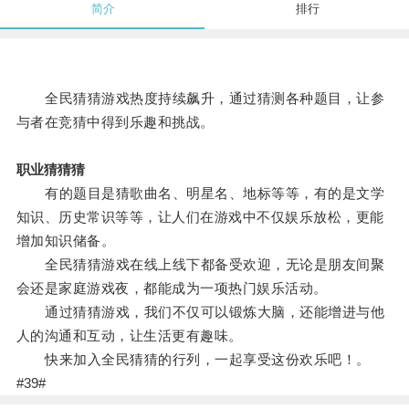
简介
排行
全民猜猜游戏热度持续飙升，通过猜测各种题目，让参
与者在竞猜中得到乐趣和挑战。
职业猜猜猜
有的题目是猜歌曲名、明星名、地标等等，有的是文学
知识、历史常识等等，让人们在游戏中不仅娱乐放松，更能
增加知识储备。
全民猜猜游戏在线上线下都备受欢迎，无论是朋友间聚
会还是家庭游戏夜，都能成为一项热门娱乐活动。
通过猜猜游戏，我们不仅可以锻炼大脑，还能增进与他
人的沟通和互动，让生活更有趣味。
快来加入全民猜猜的行列，一起享受这份欢乐吧！。
#39#