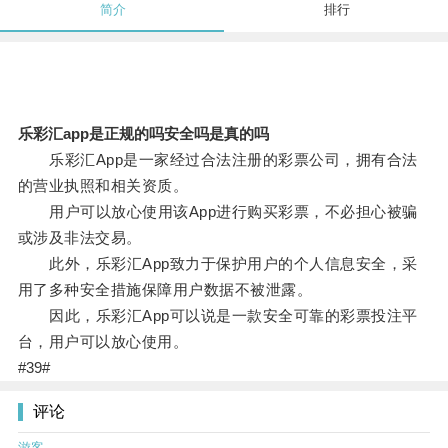
简介
排行
乐彩汇app是正规的吗安全吗是真的吗
乐彩汇App是一家经过合法注册的彩票公司，拥有合法
的营业执照和相关资质。
用户可以放心使用该App进行购买彩票，不必担心被骗
或涉及非法交易。
此外，乐彩汇App致力于保护用户的个人信息安全，采
用了多种安全措施保障用户数据不被泄露。
因此，乐彩汇App可以说是一款安全可靠的彩票投注平
台，用户可以放心使用。
#39#
评论
游客