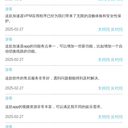
游客
这款加速器VPM应用程序已经为我们带来了无限的流畅体验和安全性保
护。
2025-02-27
支持
[0]
反对
[0]
游客
这款加速器app的功能有点单一，可以增加一些新功能，比如增加一个自
动切换线路的功能。
2025-02-27
支持
[0]
反对
[0]
游客
这款软件的售后服务非常好，遇到问题都能得到及时解决。
2025-02-27
支持
[0]
反对
[0]
游客
这款app的视频资源非常丰富，可以满足我不同的娱乐需求。
2025-02-27
支持
[0]
反对
[0]
游客