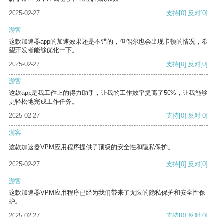
2025-02-27
支持
[0]
反对
[0]
游客
这款加速器app的加速效果还是不错的，但偶尔也会出现卡顿的情况，希
望开发者能够优化一下。
2025-02-27
支持
[0]
反对
[0]
游客
这款app是我工作上的得力助手，让我的工作效率提高了50%，让我能够
更轻松地完成工作任务。
2025-02-27
支持
[0]
反对
[0]
游客
这款加速器VPM应用程序提供了顶级的安全性和隐私保护。
2025-02-27
支持
[0]
反对
[0]
游客
这款加速器VPM应用程序已经为我们带来了无限的隐私保护和安全性保
护。
2025-02-27
支持
[0]
反对
[0]