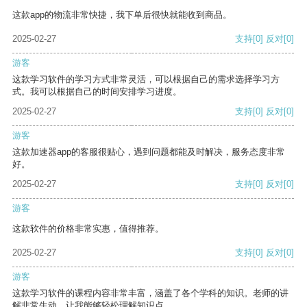
这款app的物流非常快捷，我下单后很快就能收到商品。
2025-02-27
支持
[0]
反对
[0]
游客
这款学习软件的学习方式非常灵活，可以根据自己的需求选择学习方
式。我可以根据自己的时间安排学习进度。
2025-02-27
支持
[0]
反对
[0]
游客
这款加速器app的客服很贴心，遇到问题都能及时解决，服务态度非常
好。
2025-02-27
支持
[0]
反对
[0]
游客
这款软件的价格非常实惠，值得推荐。
2025-02-27
支持
[0]
反对
[0]
游客
这款学习软件的课程内容非常丰富，涵盖了各个学科的知识。老师的讲
解非常生动，让我能够轻松理解知识点。