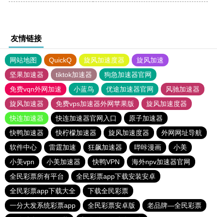
友情链接
网站地图
QuickQ
旋风加速度器
旋风加速
坚果加速器
tiktok加速器
狗急加速器官网
免费vqn外网加速
小蓝鸟
优途加速器官网
风驰加速器
旋风加速器
免费vps加速器外网苹果版
旋风加速度器
快连加速器
快连加速器官网入口
原子加速器
快鸭加速器
快柠檬加速器
旋风加速度器
外网网址导航
软件中心
雷霆加速
狂飙加速器
哔咔漫画
小美
小美vpn
小美加速器
快鸭VPN
海外npv加速器官网
全民彩票所有平台
全民彩票app下载安装安卓
全民彩票app下载大全
下载全民彩票
一分大发系统彩票app
全民彩票安卓版
老品牌—全民彩票