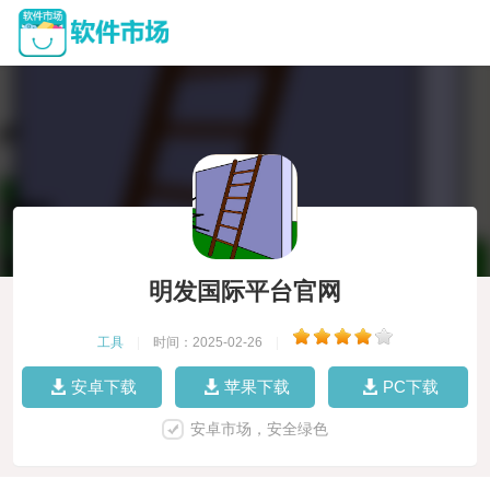
明发国际平台官网
工具
|
时间：2025-02-26
|
安卓下载
苹果下载
PC下载
安卓市场，安全绿色