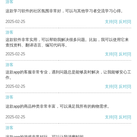
游客
这款学习软件的社区氛围非常好，可以与其他学习者交流学习心得。
2025-02-25
支持
[0]
反对
[0]
游客
这款软件非常实用，可以帮助我解决很多问题。比如，我可以使用它来
查找资料、翻译语言、编写代码等。
2025-02-25
支持
[0]
反对
[0]
游客
这款app的客服非常专业，遇到问题总是能够及时解决，让我能够安心工
作。
2025-02-25
支持
[0]
反对
[0]
游客
这款app的商品种类非常丰富，可以满足我所有的购物需求。
2025-02-25
支持
[0]
反对
[0]
游客
这款app的游戏非常好玩，可以让我消磨时间。