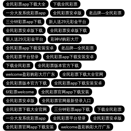
全民彩票app下载大全
下载全民彩票
一分大发系统彩票app
全民彩票安卓版
老品牌—全民彩票
三分钟彩票app下载
新人送29元彩金平台
全民彩票安卓版下载
全民彩票安卓版下载
新人送29元彩金平台
彩神Vl购彩大厅
全民彩票app下载安装安卓
老品牌—全民彩票
全民彩票平台登录
全民彩票app下载安装安卓
下载全民彩票
全民彩票版本官方下载
welcome盈彩购彩大厅广东
全民彩票下载大全官网
全民彩票版本官方下载
全民彩票app下载安装安卓
6f彩票welcome
全民彩票官网app下载安装
全民彩票安卓版
全民彩票官网最新登录入口
全民彩票下载大全官网
三分钟彩票app下载
下载全民彩票
一分大发系统彩票app
全民彩票平台登录
全民彩票安卓版
全民彩票官网app下载安装
welcome盈彩购彩大厅广东