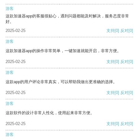
游客
这款加速器app的客服很贴心，遇到问题都能及时解决，服务态度非常
好。
2025-02-25
支持
[0]
反对
[0]
游客
这款加速器app的操作非常简单，一键加速就能开启，非常方便。
2025-02-25
支持
[0]
反对
[0]
游客
这款app的用户评论非常真实，可以帮助我做出更准确的选择。
2025-02-25
支持
[0]
反对
[0]
游客
这款软件的设计非常人性化，使用起来非常方便。
2025-02-25
支持
[0]
反对
[0]
游客