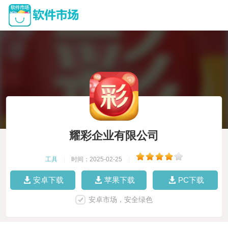
耀彩企业有限公司
工具
|
时间：2025-02-25
|
安卓下载
苹果下载
PC下载
安卓市场，安全绿色