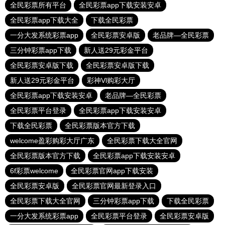
全民彩票所有平台
全民彩票app下载安装安卓
全民彩票app下载大全
下载全民彩票
一分大发系统彩票app
全民彩票安卓版
老品牌—全民彩票
三分钟彩票app下载
新人送29元彩金平台
全民彩票安卓版下载
全民彩票安卓版下载
新人送29元彩金平台
彩神Vl购彩大厅
全民彩票app下载安装安卓
老品牌—全民彩票
全民彩票平台登录
全民彩票app下载安装安卓
下载全民彩票
全民彩票版本官方下载
welcome盈彩购彩大厅广东
全民彩票下载大全官网
全民彩票版本官方下载
全民彩票app下载安装安卓
6f彩票welcome
全民彩票官网app下载安装
全民彩票安卓版
全民彩票官网最新登录入口
全民彩票下载大全官网
三分钟彩票app下载
下载全民彩票
一分大发系统彩票app
全民彩票平台登录
全民彩票安卓版