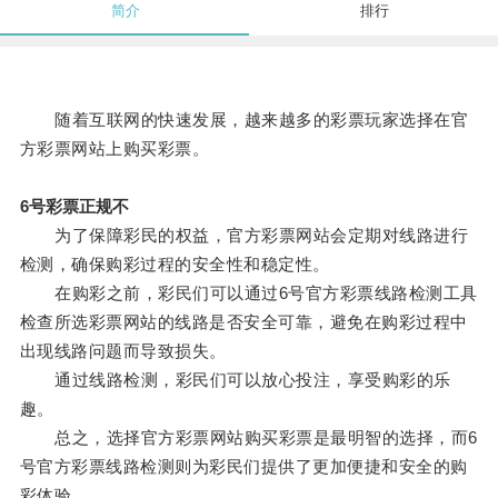
简介
排行
随着互联网的快速发展，越来越多的彩票玩家选择在官
方彩票网站上购买彩票。
6号彩票正规不
为了保障彩民的权益，官方彩票网站会定期对线路进行
检测，确保购彩过程的安全性和稳定性。
在购彩之前，彩民们可以通过6号官方彩票线路检测工具
检查所选彩票网站的线路是否安全可靠，避免在购彩过程中
出现线路问题而导致损失。
通过线路检测，彩民们可以放心投注，享受购彩的乐
趣。
总之，选择官方彩票网站购买彩票是最明智的选择，而6
号官方彩票线路检测则为彩民们提供了更加便捷和安全的购
彩体验。