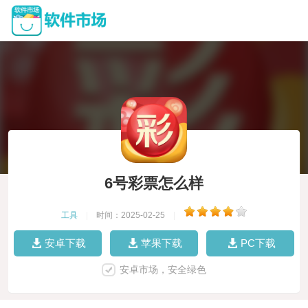
6号彩票怎么样
工具
|
时间：2025-02-25
|
安卓下载
苹果下载
PC下载
安卓市场，安全绿色