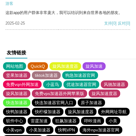
游客
这款app的用户群体非常庞大，我可以结识到来自世界各地的朋友。
2025-02-25
支持
[0]
反对
[0]
友情链接
网站地图
QuickQ
旋风加速度器
旋风加速
坚果加速器
tiktok加速器
狗急加速器官网
免费vqn外网加速
小蓝鸟
优途加速器官网
风驰加速器
旋风加速器
免费vps加速器外网苹果版
旋风加速度器
快连加速器
快连加速器官网入口
原子加速器
快鸭加速器
快柠檬加速器
旋风加速度器
外网网址导航
软件中心
雷霆加速
狂飙加速器
哔咔漫画
小美
小美vpn
小美加速器
快鸭VPN
海外npv加速器官网