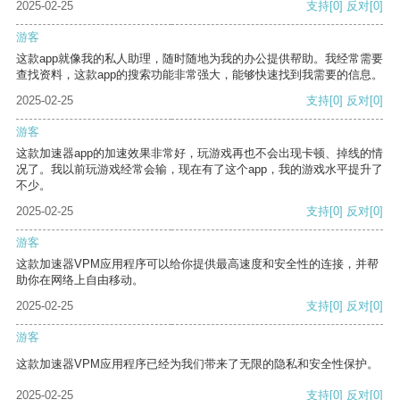
2025-02-25
支持
[0]
反对
[0]
游客
这款app就像我的私人助理，随时随地为我的办公提供帮助。我经常需要
查找资料，这款app的搜索功能非常强大，能够快速找到我需要的信息。
2025-02-25
支持
[0]
反对
[0]
游客
这款加速器app的加速效果非常好，玩游戏再也不会出现卡顿、掉线的情
况了。我以前玩游戏经常会输，现在有了这个app，我的游戏水平提升了
不少。
2025-02-25
支持
[0]
反对
[0]
游客
这款加速器VPM应用程序可以给你提供最高速度和安全性的连接，并帮
助你在网络上自由移动。
2025-02-25
支持
[0]
反对
[0]
游客
这款加速器VPM应用程序已经为我们带来了无限的隐私和安全性保护。
2025-02-25
支持
[0]
反对
[0]