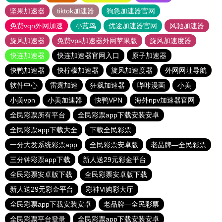
坚果加速器
tiktok加速器
狗急加速器官网
免费vqn外网加速
小蓝鸟
优途加速器官网
风驰加速器
旋风加速器
免费vps加速器外网苹果版
旋风加速度器
快连加速器
快连加速器官网入口
原子加速器
快鸭加速器
快柠檬加速器
旋风加速度器
外网网址导航
软件中心
雷霆加速
狂飙加速器
哔咔漫画
小美
小美vpn
小美加速器
快鸭VPN
海外npv加速器官网
全民彩票所有平台
全民彩票app下载安装安卓
全民彩票app下载大全
下载全民彩票
一分大发系统彩票app
全民彩票安卓版
老品牌—全民彩票
三分钟彩票app下载
新人送29元彩金平台
全民彩票安卓版下载
全民彩票安卓版下载
新人送29元彩金平台
彩神Vl购彩大厅
全民彩票app下载安装安卓
老品牌—全民彩票
全民彩票平台登录
全民彩票app下载安装安卓