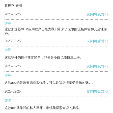
超棒啊 好用
2025-02-25
支持
[0]
反对
[0]
游客
这款加速器VPM应用程序已经为我们带来了无限的流畅体验和安全性保
护。
2025-02-25
支持
[0]
反对
[0]
游客
这款软件的操作非常简单，即使是小白也能快速上手。
2025-02-25
支持
[0]
反对
[0]
游客
这款app的音乐资源非常优质，可以让我尽情享受音乐的魅力。
2025-02-25
支持
[0]
反对
[0]
游客
这款app就像我的私人导师，带领我探索知识的奥秘。