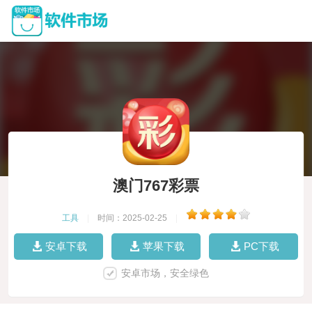
澳门767彩票
工具
|
时间：2025-02-25
|
安卓下载
苹果下载
PC下载
安卓市场，安全绿色