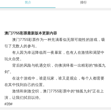
简介
排行
澳门7755彩票最新版本更新内容
澳门7755彩票作为一种充满看似无限可能性的游戏，吸
引了无数人的参与。
有人因为幸运降临而一夜暴富，也有人在激情和渴望中
玩火自焚。
背后的风险与机遇交织，仿佛演绎着一出精彩的“独孤九
剑”。
在这个游戏中，谁是玩家，谁又是观众，每个人都需要
在其中找到自己的位置。
激情和刺激交织，澳门7755彩票中的“独孤九剑”正在上
演，让我们拭目以待。
#39#