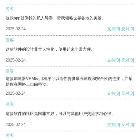
游客
这款app就像我的私人导游，带我领略世界各地的美景。
2025-02-24
支持
[0]
反对
[0]
游客
这款软件的设计非常人性化，使用起来非常方便。
2025-02-24
支持
[0]
反对
[0]
游客
这款加速器VPM应用程序可以给你提供最高速度和安全性的连接，并帮
助你在网络上自由移动。
2025-02-24
支持
[0]
反对
[0]
游客
这款软件的社区氛围非常好，可以与其他用户交流学习心得。
2025-02-24
支持
[0]
反对
[0]
游客