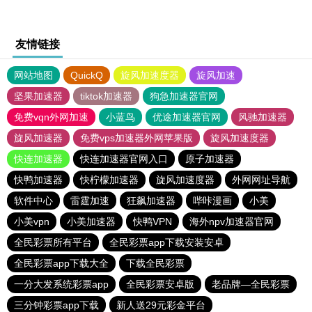
友情链接
网站地图
QuickQ
旋风加速度器
旋风加速
坚果加速器
tiktok加速器
狗急加速器官网
免费vqn外网加速
小蓝鸟
优途加速器官网
风驰加速器
旋风加速器
免费vps加速器外网苹果版
旋风加速度器
快连加速器
快连加速器官网入口
原子加速器
快鸭加速器
快柠檬加速器
旋风加速度器
外网网址导航
软件中心
雷霆加速
狂飙加速器
哔咔漫画
小美
小美vpn
小美加速器
快鸭VPN
海外npv加速器官网
全民彩票所有平台
全民彩票app下载安装安卓
全民彩票app下载大全
下载全民彩票
一分大发系统彩票app
全民彩票安卓版
老品牌—全民彩票
三分钟彩票app下载
新人送29元彩金平台