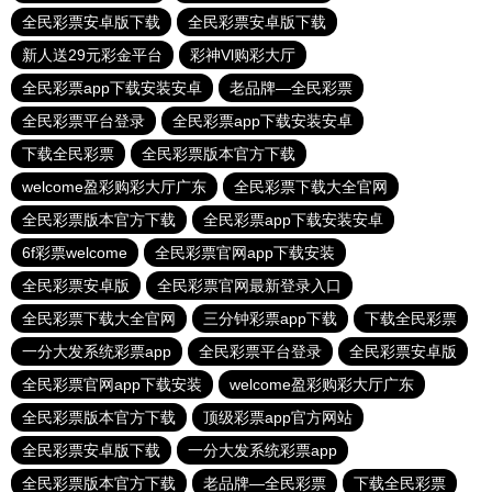
全民彩票安卓版下载
全民彩票安卓版下载
新人送29元彩金平台
彩神Vl购彩大厅
全民彩票app下载安装安卓
老品牌—全民彩票
全民彩票平台登录
全民彩票app下载安装安卓
下载全民彩票
全民彩票版本官方下载
welcome盈彩购彩大厅广东
全民彩票下载大全官网
全民彩票版本官方下载
全民彩票app下载安装安卓
6f彩票welcome
全民彩票官网app下载安装
全民彩票安卓版
全民彩票官网最新登录入口
全民彩票下载大全官网
三分钟彩票app下载
下载全民彩票
一分大发系统彩票app
全民彩票平台登录
全民彩票安卓版
全民彩票官网app下载安装
welcome盈彩购彩大厅广东
全民彩票版本官方下载
顶级彩票app官方网站
全民彩票安卓版下载
一分大发系统彩票app
全民彩票版本官方下载
老品牌—全民彩票
下载全民彩票