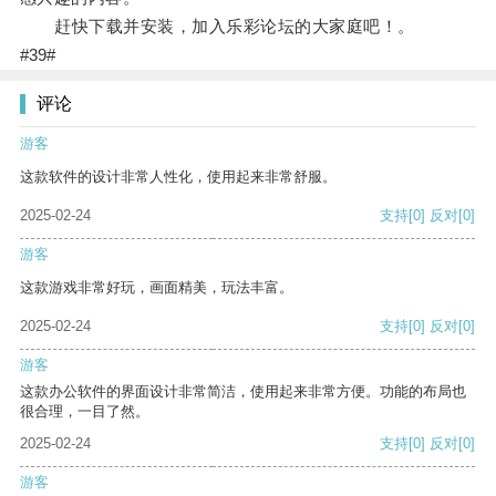
赶快下载并安装，加入乐彩论坛的大家庭吧！。
#39#
评论
游客
这款软件的设计非常人性化，使用起来非常舒服。
2025-02-24
支持
[0]
反对
[0]
游客
这款游戏非常好玩，画面精美，玩法丰富。
2025-02-24
支持
[0]
反对
[0]
游客
这款办公软件的界面设计非常简洁，使用起来非常方便。功能的布局也
很合理，一目了然。
2025-02-24
支持
[0]
反对
[0]
游客