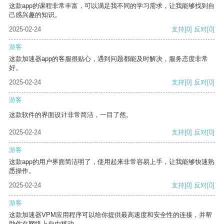
这款app的课程非常丰富，可以满足我不同的学习需求，让我能够找到自
己感兴趣的知识。
2025-02-24
支持
[0]
反对
[0]
游客
这款加速器app的客服很贴心，遇到问题都能及时解决，服务态度非常
好。
2025-02-24
支持
[0]
反对
[0]
游客
这款软件的界面设计非常简洁，一目了然。
2025-02-24
支持
[0]
反对
[0]
游客
这款app的用户界面简洁明了，使用起来非常容易上手，让我能够快速熟
悉操作。
2025-02-24
支持
[0]
反对
[0]
游客
这款加速器VPM应用程序可以给你提供最高速度和安全性的连接，并帮
助你在网络上自由移动。