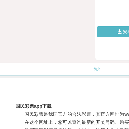
安
简介
国民彩票app下载
国民彩票是我国官方的合法彩票，其官方网址为www.chi
在这个网址上，您可以查询最新的开奖号码、购买