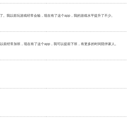
了。我以前玩游戏经常会输，现在有了这个app，我的游戏水平提升了不少。
我以前经常加班，现在有了这个app，我可以提前下班，有更多的时间陪伴家人。