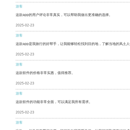
游客
这款app的用户评论非常真实，可以帮助我做出更准确的选择。
2025-02-23
游客
这款app是我旅行的好帮手，让我能够轻松找到目的地，了解当地的风土人
2025-02-23
游客
这款软件的价格非常实惠，值得推荐。
2025-02-23
游客
这款软件的功能非常全面，可以满足我所有需求。
2025-02-23
游客