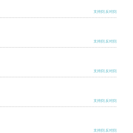
支持
[0]
反对
[0]
支持
[0]
反对
[0]
支持
[0]
反对
[0]
支持
[0]
反对
[0]
支持
[0]
反对
[0]