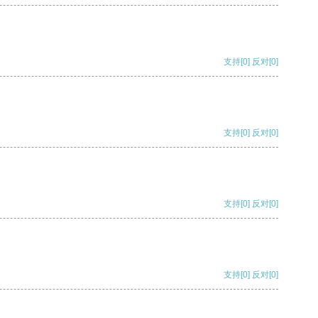
支持
[0]
反对
[0]
支持
[0]
反对
[0]
支持
[0]
反对
[0]
支持
[0]
反对
[0]