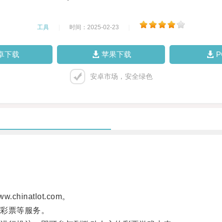
工具
|
时间：2025-02-23
|
卓下载
苹果下载
安卓市场，安全绿色
natlot.com。
彩票等服务。