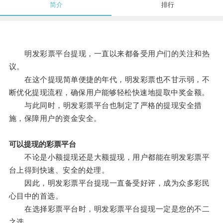
简介
排行
明发彩票平台提现，一直以来都备受用户们的关注和热
议。
在这个提现简单便捷的年代，明发彩票也不甘示弱，不
断优化提现流程，确保用户能够轻松快速地提取中奖金额。
与此同时，明发彩票平台也制定了严格的提现安全措
施，保障用户的资金安全。
可以提现的彩票平台
不论是小额提现还是大额提现，用户都能在明发彩票平
台上得到快速、安全的处理。
因此，明发彩票平台提现一直备受好评，成为众多彩民
心目中的首选。
在选择彩票平台时，明发彩票平台提现一定是您的不二
之选。