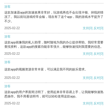
游客
这款加速器app的加速效果非常好，玩游戏再也不会出现卡顿、掉线的情
况了。我以前玩游戏经常会输，现在有了这个app，我的游戏水平提升了
不少。
2025-02-22
支持
[0]
反对
[0]
游客
这款app就像我的私人助理，随时随地为我的办公提供帮助。我经常需要
查找资料，这款app的搜索功能非常强大，能够快速找到我需要的信息。
2025-02-22
支持
[0]
反对
[0]
游客
这款app的视频资源非常丰富，可以满足我不同的娱乐需求。
2025-02-22
支持
[0]
反对
[0]
游客
这款app的用户界面简洁明了，使用起来非常容易上手，让我能够快速熟
悉操作。我不用看说明书，就可以轻松使用这款app。
2025-02-22
支持
[0]
反对
[0]