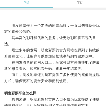
简介
排行
明发彩票作为一个老牌的彩票品牌，一直以来都备受玩
家的喜爱和信赖。
其丰富的彩种和优质的服务，让无数彩民将它视为首
选。
经过多年的发展，明发彩票的官方网站也得到了持续的
升级和优化，让用户可以更加轻松地参与到彩票游戏中。
在明发彩票的官网入口上，玩家可以方便快捷地了解最
新的彩票资讯、购买彩票号码、查看开奖结果等。
而且，明发彩票还为玩家提供了多种便捷的充值与提现
方式，确保玩家的资金安全和便利使用。
明发彩票平台怎么样
总的来说，明发彩票的官网入口不仅为玩家提供了便捷
的游戏体验，更让玩家感受到了老品牌的信誉和实力。