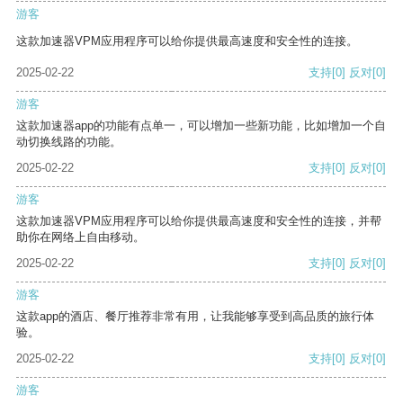
游客
这款加速器VPM应用程序可以给你提供最高速度和安全性的连接。
2025-02-22
支持
[0]
反对
[0]
游客
这款加速器app的功能有点单一，可以增加一些新功能，比如增加一个自
动切换线路的功能。
2025-02-22
支持
[0]
反对
[0]
游客
这款加速器VPM应用程序可以给你提供最高速度和安全性的连接，并帮
助你在网络上自由移动。
2025-02-22
支持
[0]
反对
[0]
游客
这款app的酒店、餐厅推荐非常有用，让我能够享受到高品质的旅行体
验。
2025-02-22
支持
[0]
反对
[0]
游客